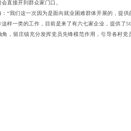
聘会直接开到群众家门口。
冉：“我们这一次因为是面向就业困难群体开展的，提供
这样一类的工作，目前是来了有六七家企业，提供了50
触角，留庄镇充分发挥党员先锋模范作用，引导各村党员
就业援助、岗位信息发布、劳动仲裁咨询等服务，打通就
冉：“我们的劳务经纪人，一般是咱村里边的村两委成员
推送。”
是留庄镇重点培育的特色富民产业，今年项目二期扩建
术负责人孙西超：“目前的人工需要10到20人，后续收获
镇人社部门积极与村级劳务经纪人对接，有针对性地向
人的用工缺口。