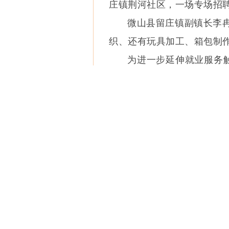
庄镇荆河社区，一场专场招
微山县留庄镇副镇长李
织、还有玩具加工、箱包制作
为进一步延伸就业服务
务经纪人队伍，为群众提供
政村就业服务全覆盖。
微山县留庄镇副镇长李
的群众，有针对性地进行工作
鲁韵金蟾淡水养殖项目
工需求同步增加。
鲁韵金蟾淡水养殖项目技
了解到企业用工需求，
月，就帮助企业解决了50余