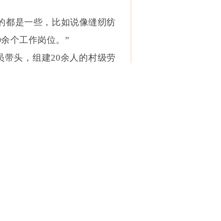
的都是一些，比如说像缝纫纺
余个工作岗位。”
带头，组建20余人的村级劳
业服务“末梢”，实现全镇行
，（他们）更能了解咱们本村
投产，生产规模持续扩大，用
的话可能需要60到70人。”
群众推送岗位信息。不到半个