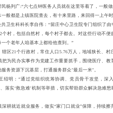
民杨列广:“六七点钟医务人员就在这里等着了，一般
体一般都是上镇医院查去，有十来里路，来回得一上午时
共卫生科科长李自伟：“留庄中心卫生院专门组织了由
32个村，包括自然村，每个村子都去。对这些行动不便
每一个老年人咱基本上都给他查到。”
辖区21个行政村，常住人口5.76万人，地域狭长、
镇把为民办实事作为党建工作重要抓手，围绕医疗、教
动服务资源下沉基层，打通服务群众"最后一米"。
王绍明：“通过党组织统筹协调、党员骨干攻坚，深
体、落实‘救急难’机制等举措，切实帮助群众解决急难
镇深耕就近就业服务，做实“家门口就业”保障，持续擦